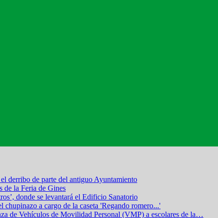
el derribo de parte del antiguo Ayuntamiento
s de la Feria de Gines
os’, donde se levantará el Edificio Sanatorio
el chupinazo a cargo de la caseta 'Regando romero...'
nza de Vehículos de Movilidad Personal (VMP) a escolares de la
…