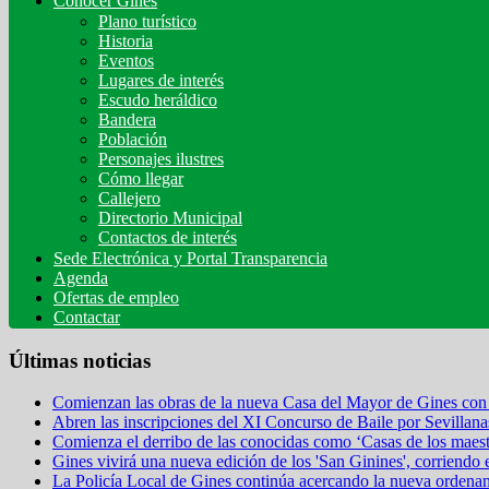
Conocer Gines
Plano turístico
Historia
Eventos
Lugares de interés
Escudo heráldico
Bandera
Población
Personajes ilustres
Cómo llegar
Callejero
Directorio Municipal
Contactos de interés
Sede Electrónica y Portal Transparencia
Agenda
Ofertas de empleo
Contactar
Últimas noticias
Comienzan las obras de la nueva Casa del Mayor de Gines con 
Abren las inscripciones del XI Concurso de Baile por Sevillana
Comienza el derribo de las conocidas como ‘Casas de los maestr
Gines vivirá una nueva edición de los 'San Ginines', corriendo 
La Policía Local de Gines continúa acercando la nueva ordena