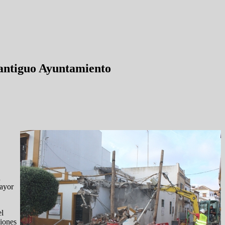
 antiguo Ayuntamiento
n
mayor
el
ciones