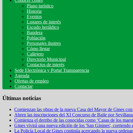
Conocer Gines
Plano turístico
Historia
Eventos
Lugares de interés
Escudo heráldico
Bandera
Población
Personajes ilustres
Cómo llegar
Callejero
Directorio Municipal
Contactos de interés
Sede Electrónica y Portal Transparencia
Agenda
Ofertas de empleo
Contactar
Últimas noticias
Comienzan las obras de la nueva Casa del Mayor de Gines con 
Abren las inscripciones del XI Concurso de Baile por Sevillana
Comienza el derribo de las conocidas como ‘Casas de los maestr
Gines vivirá una nueva edición de los 'San Ginines', corriendo 
La Policía Local de Gines continúa acercando la nueva ordena