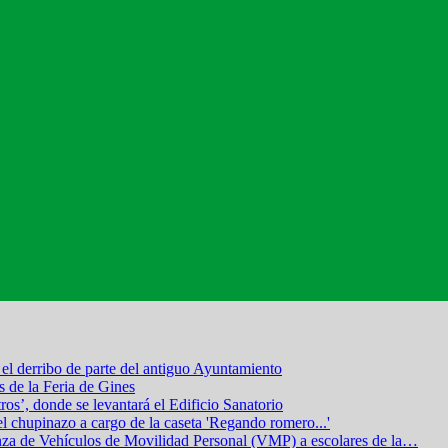
el derribo de parte del antiguo Ayuntamiento
s de la Feria de Gines
os’, donde se levantará el Edificio Sanatorio
el chupinazo a cargo de la caseta 'Regando romero...'
nza de Vehículos de Movilidad Personal (VMP) a escolares de la
…