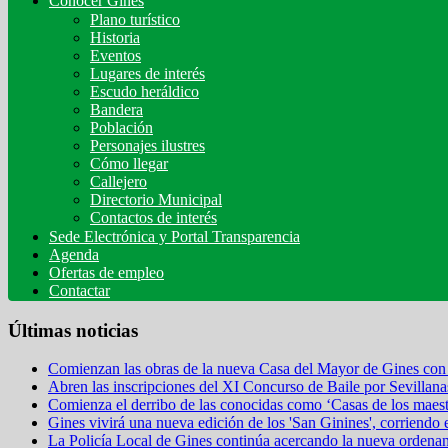
Conocer Gines
Plano turístico
Historia
Eventos
Lugares de interés
Escudo heráldico
Bandera
Población
Personajes ilustres
Cómo llegar
Callejero
Directorio Municipal
Contactos de interés
Sede Electrónica y Portal Transparencia
Agenda
Ofertas de empleo
Contactar
Últimas noticias
Comienzan las obras de la nueva Casa del Mayor de Gines con 
Abren las inscripciones del XI Concurso de Baile por Sevillana
Comienza el derribo de las conocidas como ‘Casas de los maestr
Gines vivirá una nueva edición de los 'San Ginines', corriendo 
La Policía Local de Gines continúa acercando la nueva ordena