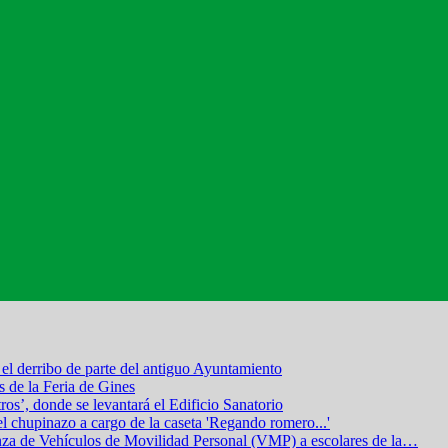
el derribo de parte del antiguo Ayuntamiento
s de la Feria de Gines
os’, donde se levantará el Edificio Sanatorio
el chupinazo a cargo de la caseta 'Regando romero...'
nza de Vehículos de Movilidad Personal (VMP) a escolares de la
…