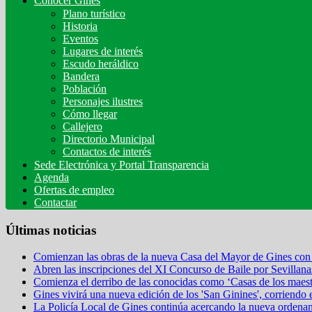
Conocer Gines
Plano turístico
Historia
Eventos
Lugares de interés
Escudo heráldico
Bandera
Población
Personajes ilustres
Cómo llegar
Callejero
Directorio Municipal
Contactos de interés
Sede Electrónica y Portal Transparencia
Agenda
Ofertas de empleo
Contactar
Últimas noticias
Comienzan las obras de la nueva Casa del Mayor de Gines con 
Abren las inscripciones del XI Concurso de Baile por Sevillana
Comienza el derribo de las conocidas como ‘Casas de los maestr
Gines vivirá una nueva edición de los 'San Ginines', corriendo 
La Policía Local de Gines continúa acercando la nueva ordena