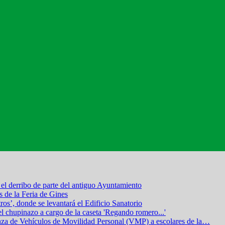
el derribo de parte del antiguo Ayuntamiento
s de la Feria de Gines
os’, donde se levantará el Edificio Sanatorio
el chupinazo a cargo de la caseta 'Regando romero...'
nza de Vehículos de Movilidad Personal (VMP) a escolares de la
…